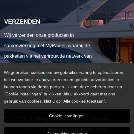
VERZENDEN
Wij verzenden onze producten in
samenwerking met MyParcel, waarbij de
pakketten via het vertrouwde netwerk van
Post.nl vervoerd worden. Goedkoop, veilig en
Wij gebruiken cookies om uw gebruikservaring te optimaliseren,
het webverkeer te analyseren en om gerichte advertenties te
kunnen tonen via derde partijen. U kunt deze beheren door op
vertrouwd.
"Cookie instellingen" te klikken. Als u akkoord gaat met ons
gebruik van cookies, klikt u op "Alle cookies toestaan".
Cookie instellingen
KvK: 55545068 - Btw: NL851759452B01
© 2017 LocoMotion Watersport Breda
Alle cookies toestaan