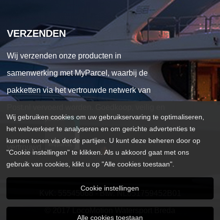
VERZENDEN
Wij verzenden onze producten in
samenwerking met MyParcel, waarbij de
pakketten via het vertrouwde netwerk van
Post.nl vervoerd worden. Goedkoop, veilig en
Wij gebruiken cookies om uw gebruikservaring te optimaliseren,
het webverkeer te analyseren en om gerichte advertenties te
kunnen tonen via derde partijen. U kunt deze beheren door op
vertrouwd.
"Cookie instellingen" te klikken. Als u akkoord gaat met ons
gebruik van cookies, klikt u op "Alle cookies toestaan".
Cookie instellingen
KvK: 55545068 - Btw: NL851759452B01
© 2017 LocoMotion Watersport Breda
Alle cookies toestaan