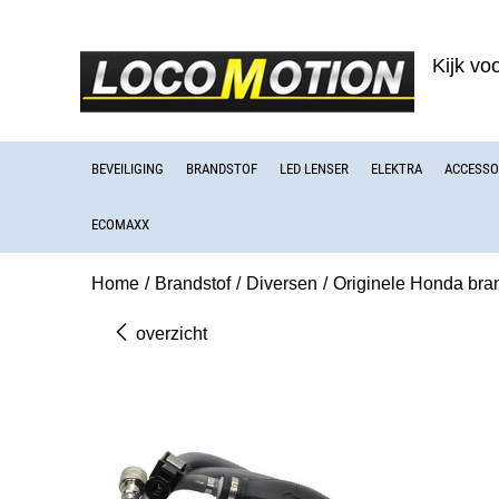
Kijk vo
BEVEILIGING
BRANDSTOF
LED LENSER
ELEKTRA
ACCESSO
ECOMAXX
Home
/
Brandstof
/
Diversen
/
Originele Honda bra
overzicht