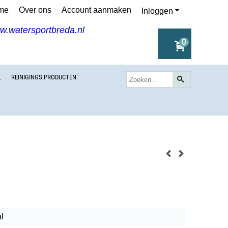
me
Over ons
Account aanmaken
Inloggen
ww.watersportbreda.nl
0
L
REINIGINGS PRODUCTEN
l