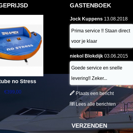
GEPRIJSD
GASTENBOEK
Jock Kuppens
13.08.2018
Prima service !! Staan direct
voor je klaar
niekol Blokdijk
03.06.2015
Goede service en snelle
levering!! Zeker...
tube no Stress
€
399,00
Plaats een bericht
Lees alle berichten
VERZENDEN