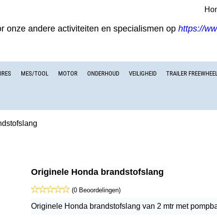
Ho
or onze andere activiteiten en specialismen op
https://w
IRES
MES/TOOL
MOTOR
ONDERHOUD
VEILIGHEID
TRAILER FREEWHEE
ndstofslang
Originele Honda brandstofslang
(0 Beoordelingen)
Originele Honda brandstofslang van 2 mtr met pompba